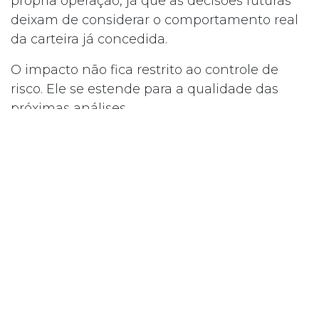
própria operação, já que as decisões futuras
deixam de considerar o comportamento real
da carteira já concedida.
O impacto não fica restrito ao controle de
risco. Ele se estende para a qualidade das
próximas análises.
A relação entre
acompanhamento e novas
concessões
Existe uma conexão direta entre o
acompanhamento da carteira e a qualidade
das decisões de crédito futuras.
Quando a cooperativa acompanha o
comportamento dos créditos já concedidos,